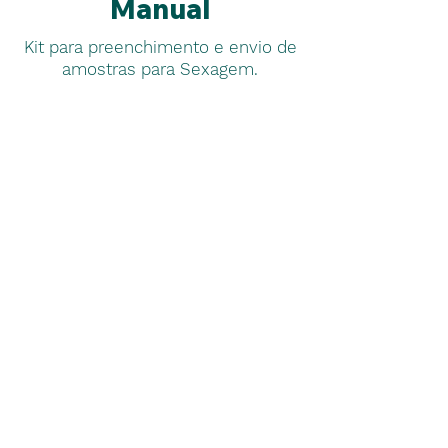
Manual
Kit para preenchimento e envio de
amostras para Sexagem.
Solicitação de Sexagem
Laboratório CenterVet
Há mais de 20 anos sendo reconhecido pela
excelência na entrega de serviços!